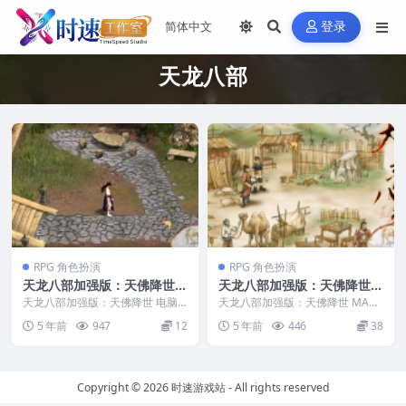
登录
天龙八部
RPG 角色扮演
RPG 角色扮演
天龙八部加强版：天佛降世
天龙八部加强版：天佛降世
电脑游戏 简体中文版 支援wi
MAC游戏 苹果电脑游戏 适配
天龙八部加强版：天佛降世 电脑
天龙八部加强版：天佛降世 MAC
n11 win10 win7
游戏 简体中文版 支援win11 win1
系统macOS 15.0 Sequoia
游戏 苹果电脑游戏 适配系统mac
5 年前
947
12
5 年前
446
38
0 wi...
OS 15.0...
Copyright © 2026
时速游戏站
- All rights reserved