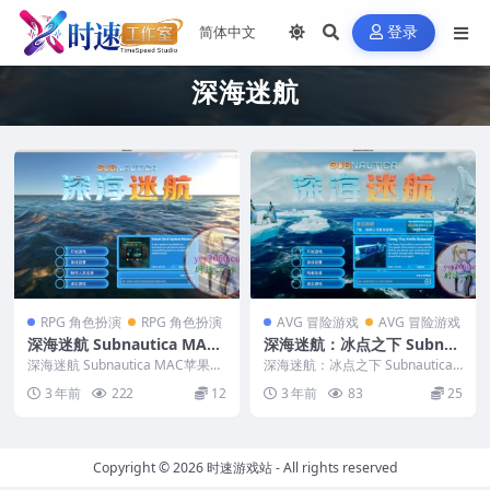
登录
深海迷航
RPG 角色扮演
RPG 角色扮演
AVG 冒险游戏
AVG 冒险游戏
深海迷航 Subnautica MAC
深海迷航：冰点之下 Subnau
苹果电脑游戏 原生中文版 支
tica: Below Zero 苹果 MAC
深海迷航 Subnautica MAC苹果电
深海迷航：冰点之下 Subnautica:
持11 12 13 14
脑游戏 原生中文版 支持11 12 ...
电脑游戏 原生中文版
Below Zero 苹果 MAC电...
3 年前
222
12
3 年前
83
25
Copyright © 2026
时速游戏站
- All rights reserved