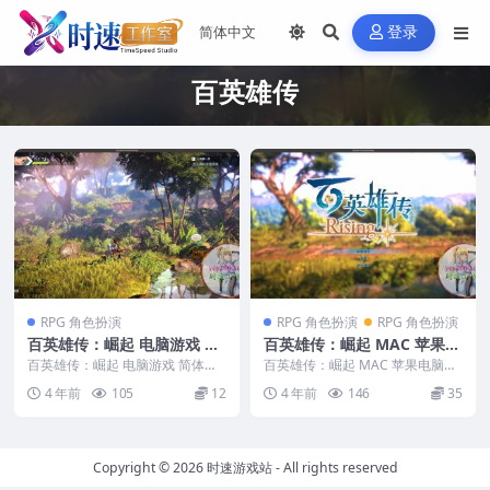
登录
百英雄传
RPG 角色扮演
RPG 角色扮演
RPG 角色扮演
百英雄传：崛起 电脑游戏 简
百英雄传：崛起 MAC 苹果电
体中文版 支援win11 win10
脑游戏 简体中文版 支援10.1
百英雄传：崛起 电脑游戏 简体中
百英雄传：崛起 MAC 苹果电脑游
win7
文版 支援win11 win10 win7 &n...
3 10.14 10.15 11 12 适用于
戏 简体中文版 支援10.13 10.14
4 年前
105
12
4 年前
146
35
1...
APPLE CPU
Copyright © 2026
时速游戏站
- All rights reserved