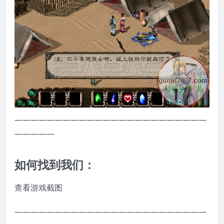
————————————————————————
—————
如何找到我们：
查看游戏截图
————————————————————————