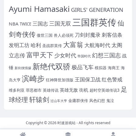
Ayumi Hamasaki
GIRLS' GENERATION
三国群英传
仙
三国无双
三国志
NBA
TWICE
剑奇侠传
刀剑封魔录
刺客信条
傲世三国
兽人必须死
大富翁
太阁
发明工坊
哈利
大航海时代
圣战群英传
富甲天下
幻想三国志
立志传
少女时代
战
帝国时代
新绝代双骄
极品飞车
锤
模拟器
海商王
海
新剑侠情缘
滨崎步
王国保卫战
红色警戒
岛大亨
狂神降世加强版
足
英雄无敌
街机
维多利亚
罪恶都市
英雄传说
超时空英雄传说3
轩辕剑
球经理
金庸群侠传
风色幻想
鬼泣
过山车大亨
Copyright © 2026
时速游戏站
- All rights reserved