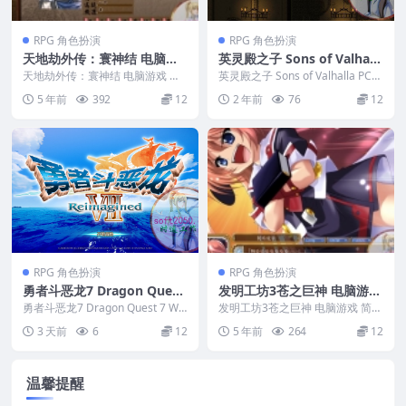
RPG 角色扮演
RPG 角色扮演
天地劫外传：寰神结 电脑游
英灵殿之子 Sons of Valhall
戏 繁体中文版 支援win11 wi
a PC电脑游戏 适用WIN11 W
天地劫外传：寰神结 电脑游戏 繁
英灵殿之子 Sons of Valhalla PC电
n10 win7
体中文版 支援win11 win10 win7
IN10
脑游戏 适用WIN11 WI...
5 年前
392
12
2 年前
76
12
...
RPG 角色扮演
RPG 角色扮演
勇者斗恶龙7 Dragon Quest
发明工坊3苍之巨神 电脑游戏
7 WIN游戏 PC电脑游戏 适配
简体中文版 支援 win11 win
勇者斗恶龙7 Dragon Quest 7 WI
发明工坊3苍之巨神 电脑游戏 简体
系统WINDOWS
N游戏 PC电脑游戏 适配系统W...
10 win7
中文版 支援 win11 win10 win7...
3 天前
6
12
5 年前
264
12
温馨提醒