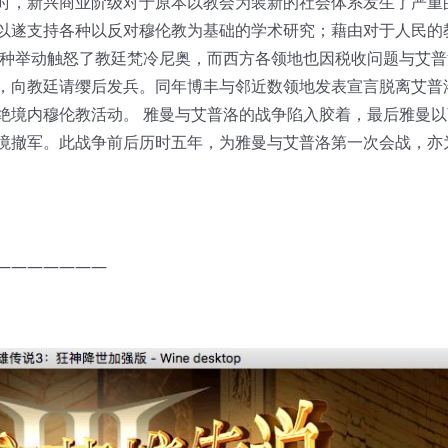
时，新兴商业阶级对于原本以教会为装新的社会体系发生了严重
以遂支持各种以反对穆伦教为基础的学术研究；藉由对于人民的
这种举动触怒了教廷梵冷尼奥，而西方各领地也因税收问题与艾普
，向教廷请缨后发兵。同年博丰与邻近数领地发表宣言脱离艾普
绝境内穆伦教活动。 雅曼与艾普洛的战争陷入胶着，最后雅曼以
境撤军。此战争前后历时五年，为雅曼与艾普洛第一次会战，亦
。
———————