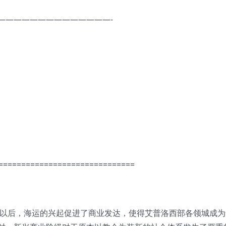
——————————————-
==============================
年以后，海运的兴起促进了商业发达，使得艾普洛西部各领城成为