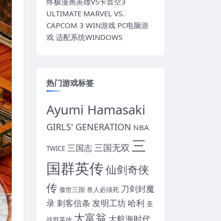
终极漫画英雄VS卡普空3
ULTIMATE MARVEL VS.
CAPCOM 3 WIN游戏 PC电脑游
戏 适配系统WINDOWS
热门游戏标签
Ayumi Hamasaki
GIRLS' GENERATION
NBA
三
三国无双
三国志
TWICE
国群英传
仙剑奇侠
传
刀剑封魔
傲世三国
兽人必须死
录
刺客信条
发明工坊
哈利
圣
大富翁
大航海时代
战群英传