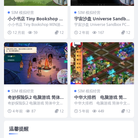
SIM 模拟经营
SIM 模拟经营
小小书店 Tiny Bookshop W
宇宙沙盘 Universe Sandbo
IN游戏 PC电脑游戏 适配系统
x PC电脑游戏 适用WIN11 W
小小书店 Tiny Bookshop WIN游
宇宙沙盘 Universe Sandbox PC电
WIN10 WIN11
戏 PC电脑游戏 适配系统WIN1...
IN10
脑游戏 适用WIN11 WIN...
12 月前
59
12
2 年前
167
12
SIM 模拟经营
SIM 模拟经营
奇妙探险队2 电脑游戏 简体
中华大排档 电脑游戏 简体
中文版 支援win11 win10 wi
中文版 支援win11 win10 wi
奇妙探险队2 电脑游戏 简体中文版
中华大排档 电脑游戏 简体中文
n7
支援win11 win10 win7 &nb...
n7
版 支援win11 win10 win7 &nbs...
4 年前
87
12
5 年前
449
12
温馨提醒