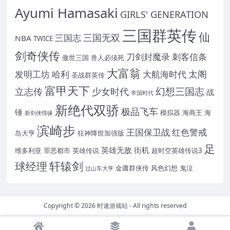
Ayumi Hamasaki
GIRLS' GENERATION
三国群英传
仙
三国无双
三国志
NBA
TWICE
剑奇侠传
刀剑封魔录
刺客信条
傲世三国
兽人必须死
大富翁
太阁
发明工坊
哈利
大航海时代
圣战群英传
富甲天下
幻想三国志
立志传
少女时代
战
帝国时代
新绝代双骄
极品飞车
锤
模拟器
海商王
海
新剑侠情缘
滨崎步
王国保卫战
红色警戒
岛大亨
狂神降世加强版
足
英雄无敌
街机
维多利亚
罪恶都市
英雄传说
超时空英雄传说3
轩辕剑
球经理
金庸群侠传
风色幻想
鬼泣
过山车大亨
Copyright © 2026
时速游戏站
- All rights reserved