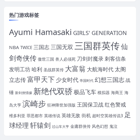
热门游戏标签
Ayumi Hamasaki
GIRLS' GENERATION
三国群英传
仙
三国无双
三国志
NBA
TWICE
剑奇侠传
刀剑封魔录
刺客信条
傲世三国
兽人必须死
大富翁
太阁
发明工坊
哈利
大航海时代
圣战群英传
富甲天下
幻想三国志
立志传
少女时代
战
帝国时代
新绝代双骄
极品飞车
锤
模拟器
海商王
海
新剑侠情缘
滨崎步
王国保卫战
红色警戒
岛大亨
狂神降世加强版
足
英雄无敌
街机
维多利亚
罪恶都市
英雄传说
超时空英雄传说3
轩辕剑
球经理
金庸群侠传
风色幻想
鬼泣
过山车大亨