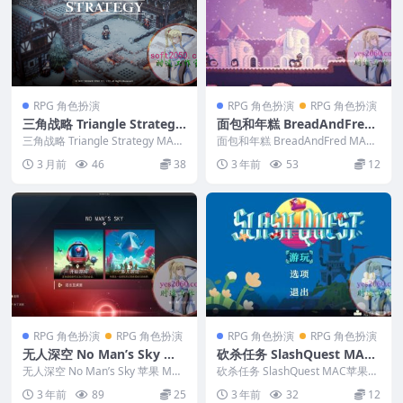
RPG 角色扮演
RPG 角色扮演
RPG 角色扮演
三角战略 Triangle Strategy
面包和年糕 BreadAndFred
MAC游戏 苹果电脑游戏 适配
MAC苹果电脑游戏 原生中文
三角战略 Triangle Strategy MAC
面包和年糕 BreadAndFred MAC
苹果OS系统macOS
游戏 苹果电脑游戏 适配苹果...
版 支持11 12 13 14
苹果电脑游戏 原生中文版 支持11
3 月前
46
38
3 年前
53
12
...
RPG 角色扮演
RPG 角色扮演
RPG 角色扮演
RPG 角色扮演
无人深空 No Man’s Sky 苹
砍杀任务 SlashQuest MAC
果 MAC电脑游戏 原生中文版
苹果电脑游戏 原生中文版 支
无人深空 No Man’s Sky 苹果 MAC
砍杀任务 SlashQuest MAC苹果电
电脑游戏 原生中文版...
持11 12 13 14
脑游戏 原生中文版 支持11 12 ...
3 年前
89
25
3 年前
32
12