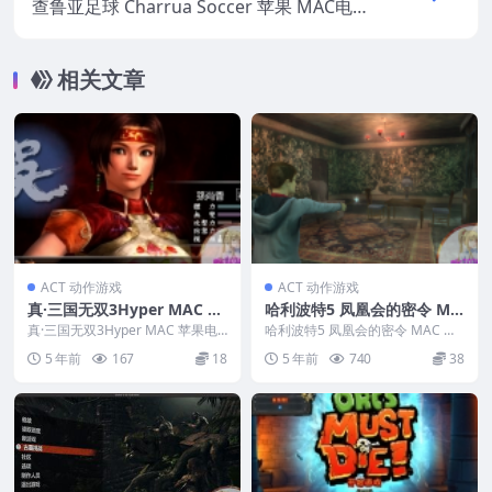
查鲁亚足球 Charrua Soccer 苹果 MAC电脑
游戏 原生中文版
相关文章
ACT 动作游戏
ACT 动作游戏
真·三国无双3Hyper MAC 苹
哈利波特5 凤凰会的密令 MA
果电脑游戏 繁体中文版 支援
C 苹果电脑游戏 繁体中文版
真·三国无双3Hyper MAC 苹果电
哈利波特5 凤凰会的密令 MAC 苹
10.11 10.12 10.13 10.14
脑游戏 繁体中文版 支援10.11 1
支援11 适用于APPLE CPU
果电脑游戏 繁体中文版 支援11 适
5 年前
167
18
5 年前
740
38
0...
用于AP...