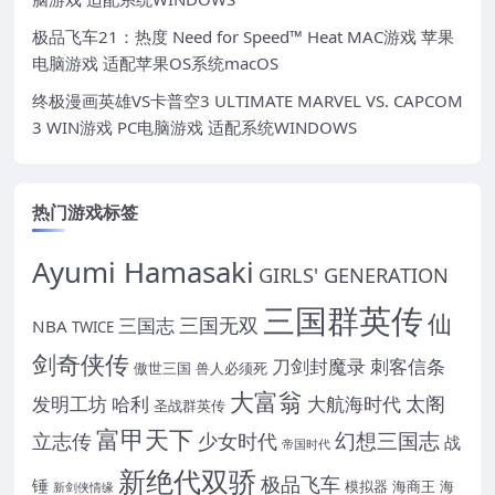
极品飞车21：热度 Need for Speed™ Heat MAC游戏 苹果
电脑游戏 适配苹果OS系统macOS
终极漫画英雄VS卡普空3 ULTIMATE MARVEL VS. CAPCOM
3 WIN游戏 PC电脑游戏 适配系统WINDOWS
热门游戏标签
Ayumi Hamasaki
GIRLS' GENERATION
三国群英传
仙
三国无双
三国志
NBA
TWICE
剑奇侠传
刀剑封魔录
刺客信条
傲世三国
兽人必须死
大富翁
太阁
发明工坊
哈利
大航海时代
圣战群英传
富甲天下
幻想三国志
立志传
少女时代
战
帝国时代
新绝代双骄
极品飞车
锤
模拟器
海商王
海
新剑侠情缘