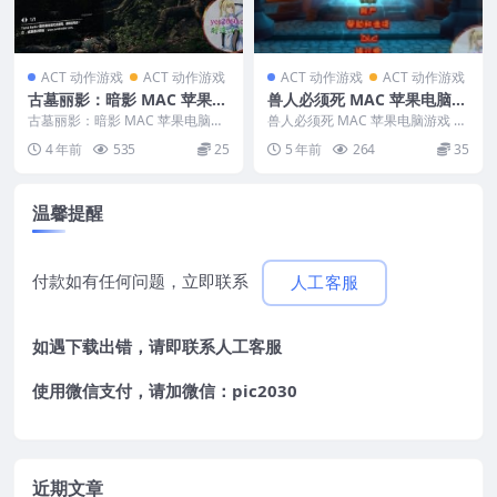
ACT 动作游戏
ACT 动作游戏
ACT 动作游戏
ACT 动作游戏
古墓丽影：暗影 MAC 苹果电
兽人必须死 MAC 苹果电脑游
脑游戏 原生版 支援10.15 11
戏 简体中文版 支援10.13 10.
古墓丽影：暗影 MAC 苹果电脑游
兽人必须死 MAC 苹果电脑游戏 简
12 13 适用于APPLE CPU
戏 原生版 支援10.15 11 12 13 ...
14 10.15 11 12 适用于APPL
体中文版 支援10.13 10.14 10....
4 年前
535
25
5 年前
264
35
E CPU
温馨提醒
付款如有任何问题，立即联系
人工客服
如遇下载出错，请即联系
人工客服
使用微信支付，请加微信：pic2030
近期文章