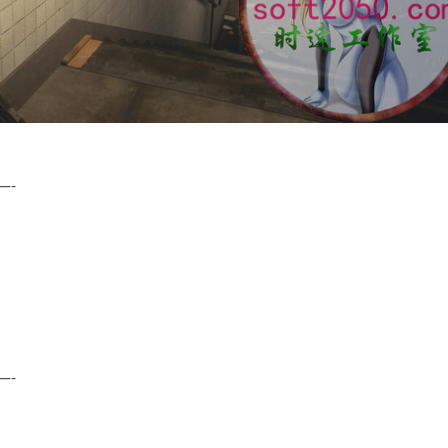
—-
—-