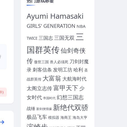
热门游戏标签
Ayumi Hamasaki
GIRLS' GENERATION
NBA
三
三国无双
三国志
TWICE
国群英传
仙剑奇侠
、
行
传
刀剑封魔
傲世三国
兽人必须死
录
刺客信条
发明工坊
哈利
圣
大富翁
大航海时代
战群英传
富甲天下
太阁立志传
少
(
0
)
幻想三国志
女时代
帝国时代
新绝代双骄
战锤
新剑侠情缘
极品飞车
模拟器
海商王
海岛大亨
滨崎步