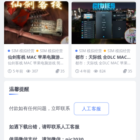
SIM 模拟经营
SIM 模拟经营
SIM 模拟经营
SIM 模拟经营
仙剑客栈 MAC 苹果电脑游戏
都市：天际线 全DLC MAC
简体中文版 支援12 13 14 15
苹果电脑游戏 简体中文版 支
仙剑客栈 MAC 苹果电脑游戏 简体
都市：天际线 全DLC MAC 苹果电
适用于APPLE CPU
中文版 支援12 13 14 15适用于A
援12 13 14 15
脑游戏 简体中文版 支援12 13 14
5 年前
307
35
4 年前
824
35
P...
...
温馨提醒
付款如有任何问题，立即联系
人工客服
如遇下载出错，请即联系
人工客服
使用微信支付，请加微信：pic2030