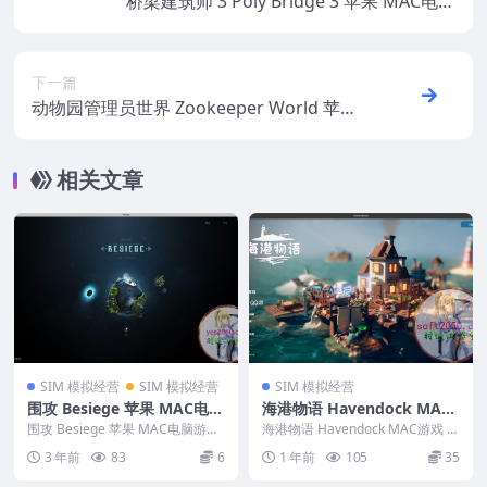
桥梁建筑师 3 Poly Bridge 3 苹果 MAC电脑
游戏 原生中文版
下一篇
动物园管理员世界 Zookeeper World 苹果
MAC电脑游戏 原生中文版
相关文章
SIM 模拟经营
SIM 模拟经营
SIM 模拟经营
围攻 Besiege 苹果 MAC电脑
海港物语 Havendock MAC
游戏 原生中文版
游戏 苹果电脑游戏 适配系统
围攻 Besiege 苹果 MAC电脑游戏
海港物语 Havendock MAC游戏 苹
原生中文版 英文名称：...
macOS 15.0 Sequoia
果电脑游戏 适配系统macOS 15...
3 年前
83
6
1 年前
105
35