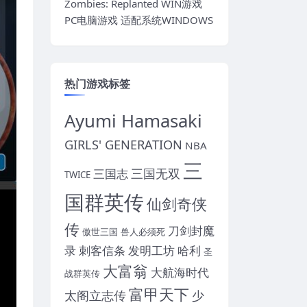
Zombies: Replanted WIN游戏
PC电脑游戏 适配系统WINDOWS
热门游戏标签
Ayumi Hamasaki
GIRLS' GENERATION
NBA
三
三国无双
三国志
TWICE
国群英传
仙剑奇侠
传
刀剑封魔
傲世三国
兽人必须死
录
刺客信条
发明工坊
哈利
圣
大富翁
大航海时代
战群英传
富甲天下
太阁立志传
少