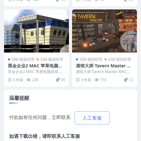
1 12 13
SIM 模拟经营
SIM 模拟经营
SIM 模拟经营
SIM 模拟经营
黑金企业2 MAC 苹果电脑游
酒馆大师 Tavern Master M
戏 繁体中文版 支援10.13 10.
AC游戏
黑金企业2 MAC 苹果电脑游戏 繁
酒馆大师 Tavern Master MAC游
14 10.15 11 12 适用于APPL
体中文版 支援10.13 10.14 10....
戏 英文名称：Tav...
5 年前
226
35
3 年前
113
12
E CPU
温馨提醒
付款如有任何问题，立即联系
人工客服
如遇下载出错，请即联系
人工客服