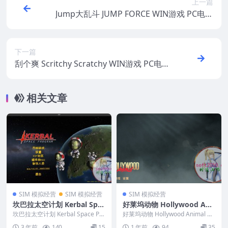
上一篇
Jump大乱斗 JUMP FORCE WIN游戏 PC电脑
游戏 适配系统WINDOWS
下一篇
刮个爽 Scritchy Scratchy WIN游戏 PC电脑
游戏 适配系统WINDOWS
相关文章
SIM 模拟经营
SIM 模拟经营
SIM 模拟经营
坎巴拉太空计划 Kerbal Spac
好莱坞动物 Hollywood Ani
e Program MAC 苹果电脑
mal MAC游戏 苹果电脑游戏
坎巴拉太空计划 Kerbal Space Pro
好莱坞动物 Hollywood Animal M
游戏 原生中文版 支持10.15 1
gram MAC 苹果电脑游戏 ...
适配系统15
AC游戏 苹果电脑游戏 适配系统...
3 年前
140
15
1 年前
94
35